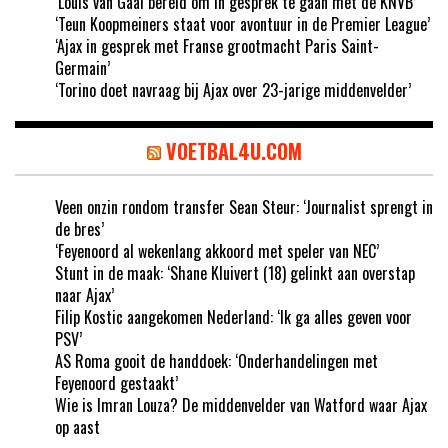
‘Louis van Gaal bereid om in gesprek te gaan met de KNVB’
‘Teun Koopmeiners staat voor avontuur in de Premier League’
‘Ajax in gesprek met Franse grootmacht Paris Saint-
Germain’
‘Torino doet navraag bij Ajax over 23-jarige middenvelder’
VOETBAL4U.COM
Veen onzin rondom transfer Sean Steur: ‘Journalist sprengt in
de bres’
‘Feyenoord al wekenlang akkoord met speler van NEC’
Stunt in de maak: ‘Shane Kluivert (18) gelinkt aan overstap
naar Ajax’
Filip Kostic aangekomen Nederland: ‘Ik ga alles geven voor
PSV’
AS Roma gooit de handdoek: ‘Onderhandelingen met
Feyenoord gestaakt’
Wie is Imran Louza? De middenvelder van Watford waar Ajax
op aast