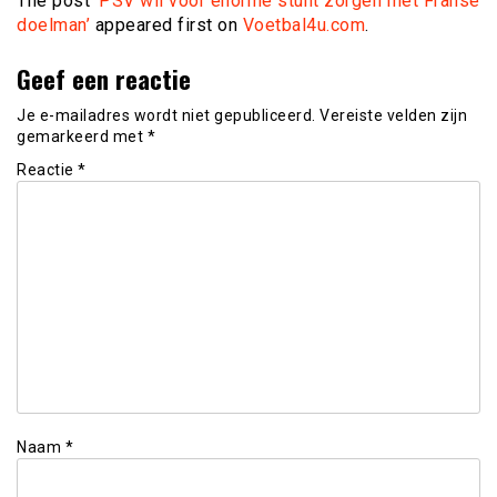
The post
‘PSV wil voor enorme stunt zorgen met Franse
doelman’
appeared first on
Voetbal4u.com
.
Geef een reactie
Je e-mailadres wordt niet gepubliceerd.
Vereiste velden zijn
gemarkeerd met
*
Reactie
*
Naam
*