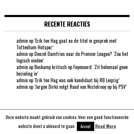
RECENTE REACTIES
admin
op
‘Erik ten Hag gaat na de titel in gesprek met
Tottenham Hotspur’
admin
op
Denzel Dumfries naar de Premier League? ‘Zou het
logisch vinden’
admin
op
Boskamp kritisch op Feyenoord: ‘Zit helemaal geen
bezieling in’
admin
op
‘Erik ten Hag was ook kandidaat bij RB Leipzig’
admin
op
‘Jurgen Dirkx volgt Ruud van Nistelrooy op bij PSV’
Deze website maakt gebruik van cookies. Voor een goed functioneerde
Aangedreven door
WordPress
website dient u akkoord te gaan.
Read More
Accept