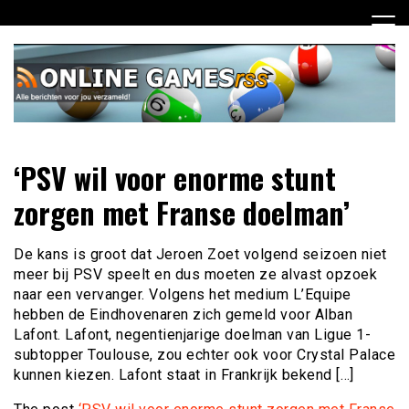
Ga
naar
de
inhoud
Dagelijks het laatste online games nieuws voor jou
Online Games RSS
‘PSV wil voor enorme stunt
verzameld
zorgen met Franse doelman’
De kans is groot dat Jeroen Zoet volgend seizoen niet
meer bij PSV speelt en dus moeten ze alvast opzoek
naar een vervanger. Volgens het medium L’Equipe
hebben de Eindhovenaren zich gemeld voor Alban
Lafont. Lafont, negentienjarige doelman van Ligue 1-
subtopper Toulouse, zou echter ook voor Crystal Palace
kunnen kiezen. Lafont staat in Frankrijk bekend […]