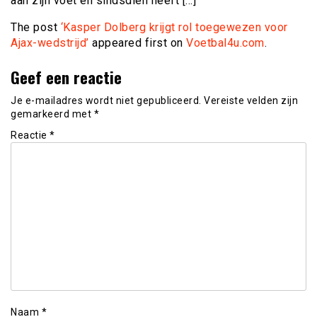
aan zijn voet en sindsdien heeft […]
The post
‘Kasper Dolberg krijgt rol toegewezen voor
Ajax-wedstrijd’
appeared first on
Voetbal4u.com
.
Geef een reactie
Je e-mailadres wordt niet gepubliceerd.
Vereiste velden zijn
gemarkeerd met
*
Reactie
*
Naam
*