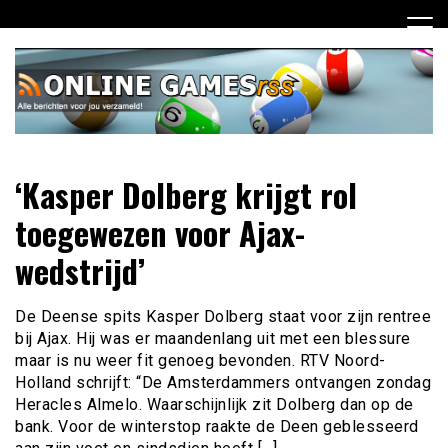
Ga
naar
de
inhoud
Dagelijks het laatste online games nieuws voor jou
Online Games RSS
‘Kasper Dolberg krijgt rol
verzameld
toegewezen voor Ajax-
wedstrijd’
De Deense spits Kasper Dolberg staat voor zijn rentree
bij Ajax. Hij was er maandenlang uit met een blessure
maar is nu weer fit genoeg bevonden. RTV Noord-
Holland schrijft: “De Amsterdammers ontvangen zondag
Heracles Almelo. Waarschijnlijk zit Dolberg dan op de
bank. Voor de winterstop raakte de Deen geblesseerd