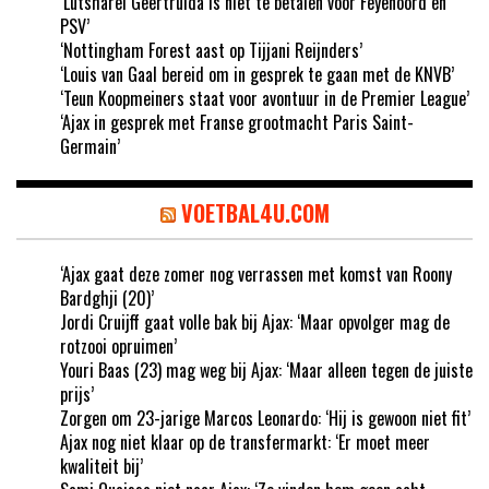
‘Lutsharel Geertruida is niet te betalen voor Feyenoord en
PSV’
‘Nottingham Forest aast op Tijjani Reijnders’
‘Louis van Gaal bereid om in gesprek te gaan met de KNVB’
‘Teun Koopmeiners staat voor avontuur in de Premier League’
‘Ajax in gesprek met Franse grootmacht Paris Saint-
Germain’
VOETBAL4U.COM
‘Ajax gaat deze zomer nog verrassen met komst van Roony
Bardghji (20)’
Jordi Cruijff gaat volle bak bij Ajax: ‘Maar opvolger mag de
rotzooi opruimen’
Youri Baas (23) mag weg bij Ajax: ‘Maar alleen tegen de juiste
prijs’
Zorgen om 23-jarige Marcos Leonardo: ‘Hij is gewoon niet fit’
Ajax nog niet klaar op de transfermarkt: ‘Er moet meer
kwaliteit bij’