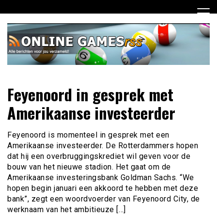
Ga
naar
de
inhoud
Dagelijks het laatste online games nieuws voor jou
Online Games RSS
Feyenoord in gesprek met
verzameld
Amerikaanse investeerder
Feyenoord is momenteel in gesprek met een
Amerikaanse investeerder. De Rotterdammers hopen
dat hij een overbruggingskrediet wil geven voor de
bouw van het nieuwe stadion. Het gaat om de
Amerikaanse investeringsbank Goldman Sachs. “We
hopen begin januari een akkoord te hebben met deze
bank”, zegt een woordvoerder van Feyenoord City, de
werknaam van het ambitieuze […]