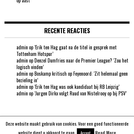
op aast
RECENTE REACTIES
admin
op
‘Erik ten Hag gaat na de titel in gesprek met
Tottenham Hotspur’
admin
op
Denzel Dumfries naar de Premier League? ‘Zou het
logisch vinden’
admin
op
Boskamp kritisch op Feyenoord: ‘Zit helemaal geen
bezieling in’
admin
op
‘Erik ten Hag was ook kandidaat bij RB Leipzig’
admin
op
‘Jurgen Dirkx volgt Ruud van Nistelrooy op bij PSV’
Deze website maakt gebruik van cookies. Voor een goed functioneerde
Aangedreven door
WordPress
website dient u akkoord te gaan.
Read More
Accept