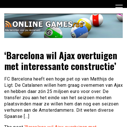
Ga
naar
de
inhoud
Dagelijks het laatste online games nieuws voor jou
Online Games RSS
‘Barcelona wil Ajax overtuigen
verzameld
met interessante constructie’
FC Barcelona heeft een hoge pet op van Matthijs de
Ligt. De Catalanen willen hem graag overnemen van Ajax
en hebben daar zón 25 miljoen euro voor over. De
transfer zou aan het einde van het seizoen moeten
plaatsvinden maar ze willen hem dan nog een seizoen
verhuren aan de Amsterdammers. Dit weten diverse
Spaanse […]