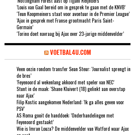
‘Nottingham Forest aast op Tijjani Reijnders’
‘Louis van Gaal bereid om in gesprek te gaan met de KNVB’
‘Teun Koopmeiners staat voor avontuur in de Premier League’
‘Ajax in gesprek met Franse grootmacht Paris Saint-
Germain’
‘Torino doet navraag bij Ajax over 23-jarige middenvelder’
VOETBAL4U.COM
Veen onzin rondom transfer Sean Steur: ‘Journalist sprengt in
de bres’
‘Feyenoord al wekenlang akkoord met speler van NEC’
Stunt in de maak: ‘Shane Kluivert (18) gelinkt aan overstap
naar Ajax’
Filip Kostic aangekomen Nederland: ‘Ik ga alles geven voor
PSV’
AS Roma gooit de handdoek: ‘Onderhandelingen met
Feyenoord gestaakt’
Wie is Imran Louza? De middenvelder van Watford waar Ajax