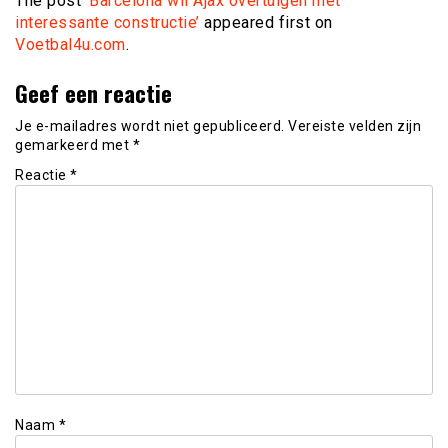
The post
‘Barcelona wil Ajax overtuigen met
interessante constructie’
appeared first on
Voetbal4u.com
.
Geef een reactie
Je e-mailadres wordt niet gepubliceerd.
Vereiste velden zijn
gemarkeerd met
*
Reactie
*
Naam
*