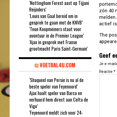
‘Nottingham Forest aast op Tijjani
portemo
Reijnders’
zón 40 
‘Louis van Gaal bereid om in
melden.
gesprek te gaan met de KNVB’
actief i
‘Teun Koopmeiners staat voor
avontuur in de Premier League’
The po
‘Ajax in gesprek met Franse
appeare
grootmacht Paris Saint-Germain’
Geef e
VOETBAL4U.COM
Je e-mail
Reactie
*
‘Shaqueel van Persie is nu al de
beste speler van Feyenoord’
Ajax haalt speler van Barca en
verhuurd hem direct aan Celta de
Vigo’
‘Feyenoord meldt zich voor 24-