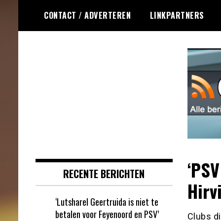
Ga
CONTACT / ADVERTEREN
LINKPARTNERS
naar
de
inhoud
Dagelijks het laatste online games
Online Games RSS
nieuws voor jou verzameld
‘PSV
RECENTE BERICHTEN
Hirv
‘Lutsharel Geertruida is niet te
betalen voor Feyenoord en PSV’
Clubs di