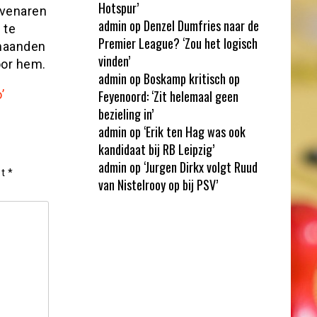
Hotspur’
ovenaren
admin
op
Denzel Dumfries naar de
 te
Premier League? ‘Zou het logisch
 maanden
vinden’
oor hem.
admin
op
Boskamp kritisch op
’
Feyenoord: ‘Zit helemaal geen
bezieling in’
admin
op
‘Erik ten Hag was ook
kandidaat bij RB Leipzig’
admin
op
‘Jurgen Dirkx volgt Ruud
et
*
van Nistelrooy op bij PSV’