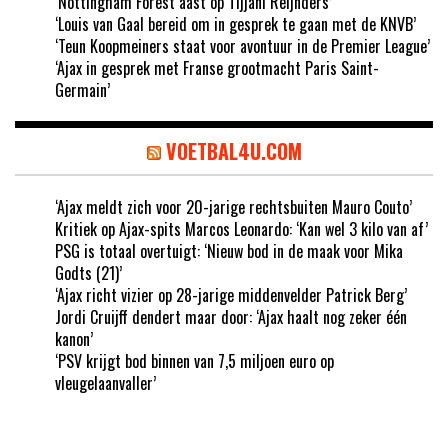
‘Nottingham Forest aast op Tijjani Reijnders’
‘Louis van Gaal bereid om in gesprek te gaan met de KNVB’
‘Teun Koopmeiners staat voor avontuur in de Premier League’
‘Ajax in gesprek met Franse grootmacht Paris Saint-
Germain’
VOETBAL4U.COM
‘Ajax meldt zich voor 20-jarige rechtsbuiten Mauro Couto’
Kritiek op Ajax-spits Marcos Leonardo: ‘Kan wel 3 kilo van af’
PSG is totaal overtuigt: ‘Nieuw bod in de maak voor Mika
Godts (21)’
‘Ajax richt vizier op 28-jarige middenvelder Patrick Berg’
Jordi Cruijff dendert maar door: ‘Ajax haalt nog zeker één
kanon’
‘PSV krijgt bod binnen van 7,5 miljoen euro op
vleugelaanvaller’