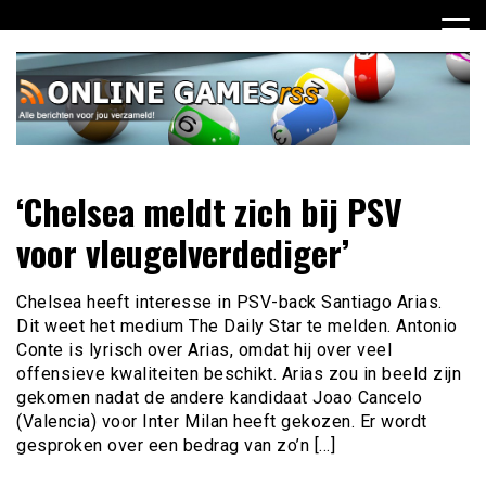
Ga
naar
de
inhoud
Dagelijks het laatste online games nieuws voor jou
Online Games RSS
‘Chelsea meldt zich bij PSV
verzameld
voor vleugelverdediger’
Chelsea heeft interesse in PSV-back Santiago Arias.
Dit weet het medium The Daily Star te melden. Antonio
Conte is lyrisch over Arias, omdat hij over veel
offensieve kwaliteiten beschikt. Arias zou in beeld zijn
gekomen nadat de andere kandidaat Joao Cancelo
(Valencia) voor Inter Milan heeft gekozen. Er wordt
gesproken over een bedrag van zo’n […]