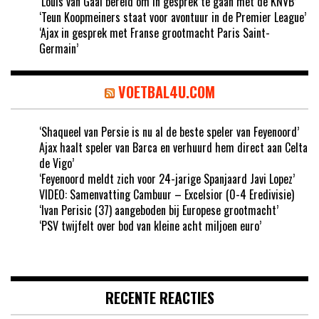
‘Louis van Gaal bereid om in gesprek te gaan met de KNVB’
‘Teun Koopmeiners staat voor avontuur in de Premier League’
‘Ajax in gesprek met Franse grootmacht Paris Saint-
Germain’
VOETBAL4U.COM
‘Shaqueel van Persie is nu al de beste speler van Feyenoord’
Ajax haalt speler van Barca en verhuurd hem direct aan Celta
de Vigo’
‘Feyenoord meldt zich voor 24-jarige Spanjaard Javi Lopez’
VIDEO: Samenvatting Cambuur – Excelsior (0-4 Eredivisie)
‘Ivan Perisic (37) aangeboden bij Europese grootmacht’
‘PSV twijfelt over bod van kleine acht miljoen euro’
RECENTE REACTIES