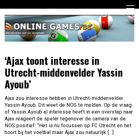
Ga
naar
de
inhoud
Dagelijks het laatste online games nieuws voor jou
Online Games RSS
‘Ajax toont interesse in
verzameld
Utrecht-middenvelder Yassin
Ayoub’
Ajax zou interesse hebben in Utrecht-middenvelder
Yassin Ayoub. Dit weet de NOS te melden. Op de vraag
of Yassin Ayoub al interesse heeft in een overstap naar
Ajax reageert de speler tegenover de camera van de
NOS positief: “Het is nu focussen op FC Utrecht en het
hoort bij het voetbal maar Ajax zou natuurlijk […]