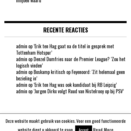
miljoen waard’
RECENTE REACTIES
admin
op
‘Erik ten Hag gaat na de titel in gesprek met
Tottenham Hotspur’
admin
op
Denzel Dumfries naar de Premier League? ‘Zou het
logisch vinden’
admin
op
Boskamp kritisch op Feyenoord: ‘Zit helemaal geen
bezieling in’
admin
op
‘Erik ten Hag was ook kandidaat bij RB Leipzig’
admin
op
‘Jurgen Dirkx volgt Ruud van Nistelrooy op bij PSV’
Deze website maakt gebruik van cookies. Voor een goed functioneerde
Aangedreven door
WordPress
website dient u akkoord te gaan.
Read More
Accept