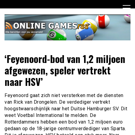
Ga
naar
de
inhoud
Dagelijks het laatste online games nieuws voor jou
Online Games RSS
‘Feyenoord-bod van 1,2 miljoen
verzameld
afgewezen, speler vertrekt
naar HSV’
Feyenoord gaat zich niet versterken met de diensten
van Rick van Drongelen. De verdediger vertrekt
hoogstwaarschijnlijk naar het Duitse Hamburger SV. Dit
weet Voetbal International te melden. De
Rotterdammers hebben een bod van 1,2 miljoen euro
gedaan op de 18-jarige centrumverdediger van Sparta.