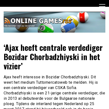
Ga
naar
de
inhoud
Dagelijks het laatste online games nieuws voor jou
Online Games RSS
‘Ajax heeft centrale verdediger
verzameld
Bozidar Chorbadzhiyski in het
vizier’
Ajax heeft interesse in Bozidar Chorbadzhiyski. Dit
weet het medium Tuttomercatoweb te melden. Hij is
een centrale verdediger van CSKA Sofia.
Chorbadzhiyski is een 21-jarige centrale verdediger, die
in 2013 al debuteerde voor de Bulgaarse nationale
ploeg. Tijdens de interland tegen Nederland op 25