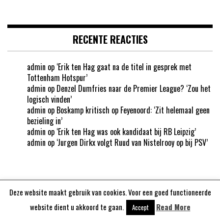
RECENTE REACTIES
admin
op
‘Erik ten Hag gaat na de titel in gesprek met
Tottenham Hotspur’
admin
op
Denzel Dumfries naar de Premier League? ‘Zou het
logisch vinden’
admin
op
Boskamp kritisch op Feyenoord: ‘Zit helemaal geen
bezieling in’
admin
op
‘Erik ten Hag was ook kandidaat bij RB Leipzig’
admin
op
‘Jurgen Dirkx volgt Ruud van Nistelrooy op bij PSV’
Deze website maakt gebruik van cookies. Voor een goed functioneerde
Aangedreven door
WordPress
website dient u akkoord te gaan.
Read More
Accept