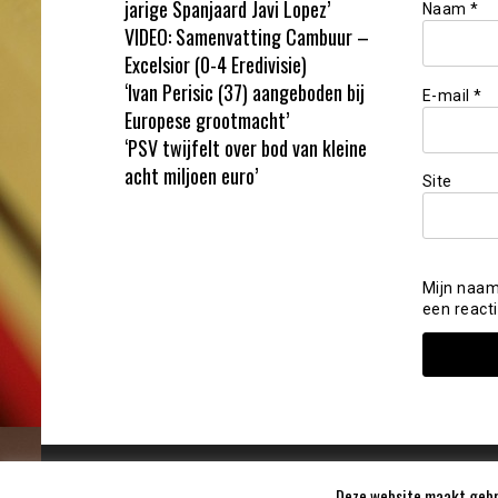
jarige Spanjaard Javi Lopez’
Naam
*
VIDEO: Samenvatting Cambuur –
Excelsior (0-4 Eredivisie)
‘Ivan Perisic (37) aangeboden bij
E-mail
*
Europese grootmacht’
‘PSV twijfelt over bod van kleine
acht miljoen euro’
Site
Mijn naam
een reacti
Deze website maakt gebru