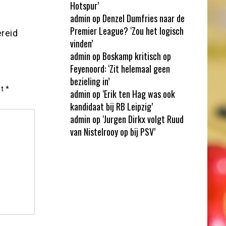
Hotspur’
admin
op
Denzel Dumfries naar de
Premier League? ‘Zou het logisch
ereid
vinden’
admin
op
Boskamp kritisch op
Feyenoord: ‘Zit helemaal geen
bezieling in’
et
*
admin
op
‘Erik ten Hag was ook
kandidaat bij RB Leipzig’
admin
op
‘Jurgen Dirkx volgt Ruud
van Nistelrooy op bij PSV’