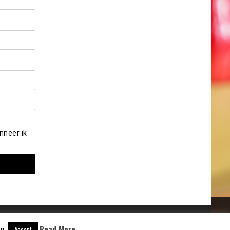
nneer ik
n.
Read More
Accept
Aangedreven door
WordPress