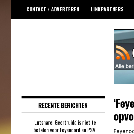
Ga
CONTACT / ADVERTEREN
LINKPARTNERS
naar
de
inhoud
Dagelijks het laatste online games
Online Games RSS
nieuws voor jou verzameld
‘Fey
RECENTE BERICHTEN
opvo
‘Lutsharel Geertruida is niet te
betalen voor Feyenoord en PSV’
Feyenoo