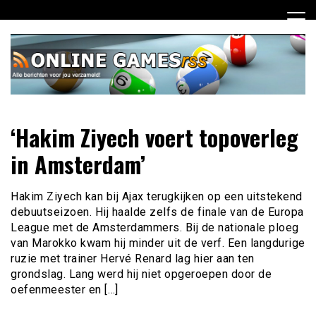
Ga
naar
de
inhoud
Dagelijks het laatste online games nieuws voor jou
Online Games RSS
‘Hakim Ziyech voert topoverleg
verzameld
in Amsterdam’
Hakim Ziyech kan bij Ajax terugkijken op een uitstekend
debuutseizoen. Hij haalde zelfs de finale van de Europa
League met de Amsterdammers. Bij de nationale ploeg
van Marokko kwam hij minder uit de verf. Een langdurige
ruzie met trainer Hervé Renard lag hier aan ten
grondslag. Lang werd hij niet opgeroepen door de
oefenmeester en […]