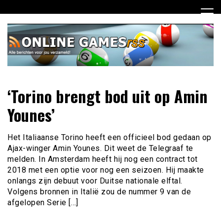
Ga
naar
de
inhoud
Dagelijks het laatste online games nieuws voor jou
Online Games RSS
‘Torino brengt bod uit op Amin
verzameld
Younes’
Het Italiaanse Torino heeft een officieel bod gedaan op
Ajax-winger Amin Younes. Dit weet de Telegraaf te
melden. In Amsterdam heeft hij nog een contract tot
2018 met een optie voor nog een seizoen. Hij maakte
onlangs zijn debuut voor Duitse nationale elftal.
Volgens bronnen in Italië zou de nummer 9 van de
afgelopen Serie […]