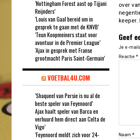
‘Nottingham Forest aast op Tijjani
over van
Reijnders’
negentie
‘Louis van Gaal bereid om in
keeper. 
gesprek te gaan met de KNVB’
‘Teun Koopmeiners staat voor
Geef e
avontuur in de Premier League’
Je e-mail
‘Ajax in gesprek met Franse
grootmacht Paris Saint-Germain’
Reactie
*
VOETBAL4U.COM
‘Shaqueel van Persie is nu al de
beste speler van Feyenoord’
Ajax haalt speler van Barca en
verhuurd hem direct aan Celta de
Vigo’
‘Feyenoord meldt zich voor 24-
Naam
*