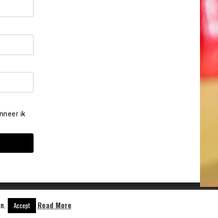
nneer ik
n.
Read More
Accept
Aangedreven door
WordPress