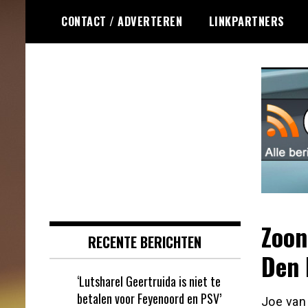
Ga
CONTACT / ADVERTEREN
LINKPARTNERS
naar
de
inhoud
Dagelijks het laatste online games
Online Games RSS
nieuws voor jou verzameld
Zoon
RECENTE BERICHTEN
Den
‘Lutsharel Geertruida is niet te
betalen voor Feyenoord en PSV’
Joe van 