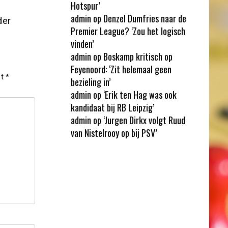
Hotspur’
admin
op
Denzel Dumfries naar de
der
Premier League? ‘Zou het logisch
vinden’
admin
op
Boskamp kritisch op
Feyenoord: ‘Zit helemaal geen
et
*
bezieling in’
admin
op
‘Erik ten Hag was ook
kandidaat bij RB Leipzig’
admin
op
‘Jurgen Dirkx volgt Ruud
van Nistelrooy op bij PSV’