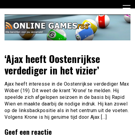
Ga
naar
de
inhoud
Dagelijks het laatste online games nieuws voor jou
Online Games RSS
‘Ajax heeft Oostenrijkse
verzameld
verdediger in het vizier’
Ajax heeft interesse in de Oostenrijkse verdediger Max
Wöber (19). Dit weet de krant ‘Krone’ te melden. Hij
speelde zich afgelopen seizoen in de basis bij Rapid
Wien en maakte daarbij de nodige indruk. Hij kan zowel
op de linksbackpositie als in het centrum uit de voeten.
Volgens Krone is hij geruime tijd door Ajax […]
Geef een reactie