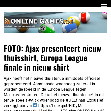
Ga
naar
de
inhoud
Dagelijks het laatste online games nieuws voor jou
Online Games RSS
FOTO: Ajax presenteert nieuw
verzameld
thuisshirt, Europa League
finale in nieuw shirt
Ajax heeft het nieuwe thuistenue inmiddels officieel
gepresenteerd. Aanstaande woensdag zal er al in
worden gespeeld in de Europa League tegen
Manchester United. Dit is het nieuwe thuistenue! In dit
tenue speelt #Ajax woensdag de #UELfinal! Exclusief
verkrijgbaar via
https://t.co/qjsUHlDyMi