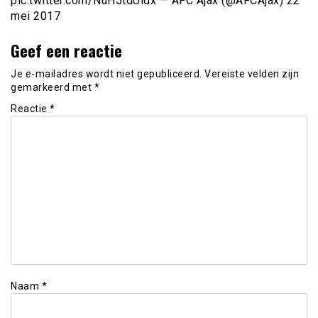
pic.twitter.com/NuH5tdUldx — AFC Ajax (@AFCAjax) 22
mei 2017
Geef een reactie
Je e-mailadres wordt niet gepubliceerd.
Vereiste velden zijn
gemarkeerd met
*
Reactie
*
Naam
*