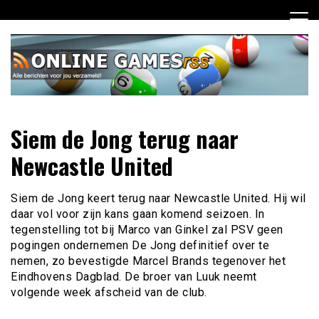
Ga
naar
de
inhoud
Dagelijks het laatste online games nieuws voor jou
Online Games RSS
Siem de Jong terug naar
verzameld
Newcastle United
Siem de Jong keert terug naar Newcastle United. Hij wil
daar vol voor zijn kans gaan komend seizoen. In
tegenstelling tot bij Marco van Ginkel zal PSV geen
pogingen ondernemen De Jong definitief over te
nemen, zo bevestigde Marcel Brands tegenover het
Eindhovens Dagblad. De broer van Luuk neemt
volgende week afscheid van de club.