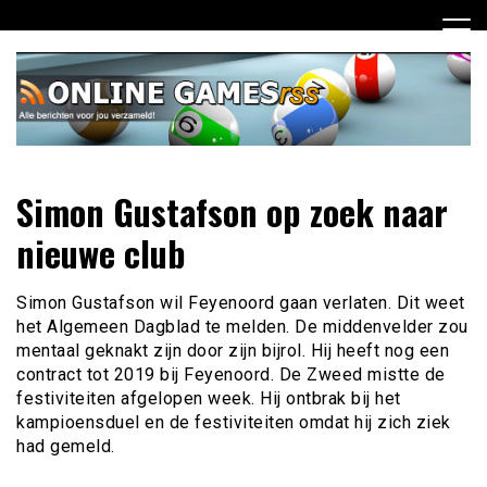
Ga
naar
de
inhoud
Dagelijks het laatste online games nieuws voor jou
Online Games RSS
Simon Gustafson op zoek naar
verzameld
nieuwe club
Simon Gustafson wil Feyenoord gaan verlaten. Dit weet
het Algemeen Dagblad te melden. De middenvelder zou
mentaal geknakt zijn door zijn bijrol. Hij heeft nog een
contract tot 2019 bij Feyenoord. De Zweed mistte de
festiviteiten afgelopen week. Hij ontbrak bij het
kampioensduel en de festiviteiten omdat hij zich ziek
had gemeld.