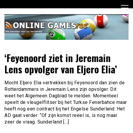
Ga
naar
de
inhoud
Dagelijks het laatste online games nieuws voor jou
Online Games RSS
‘Feyenoord ziet in Jeremain
verzameld
Lens opvolger van Eljero Elia’
Mocht Eljero Elia vertrekken bij Feyenoord dan zien de
Rotterdammers in Jeremain Lens zijn opvolger. Dit
weet het Algemeen Dagblad te melden. Momenteel
speelt de vleugelflitser bij het Turkse Fenerbahce maar
heeft nog een contract bij het Engelse Sunderland. Het
AD gaat verder: “Of zijn komst reëel is, is nog maar
zeer de vraag. Sunderland […]