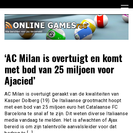
Ga
naar
de
inhoud
Dagelijks het laatste online games nieuws voor jou
Online Games RSS
‘AC Milan is overtuigt en komt
verzameld
met bod van 25 miljoen voor
Ajacied’
AC Milan is overtuigt geraakt van de kwaliteiten van
Kasper Dolberg (19). De Italiaanse grootmacht hoopt
met een bod van 25 miljoen euro het Catalaanse FC
Barcelona te snal af te zijn. Dit weten diverse Italiaanse
media vandaag te melden. Het is afwachten of Ajax
bereid is om zijn talentvolle aanvalsleider voor dat