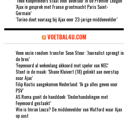
‘Teun Koopmeiners staat voor avontuur in de Premier League’
‘Ajax in gesprek met Franse grootmacht Paris Saint-
Germain’
‘Torino doet navraag bij Ajax over 23-jarige middenvelder’
VOETBAL4U.COM
Veen onzin rondom transfer Sean Steur: ‘Journalist sprengt in
de bres’
‘Feyenoord al wekenlang akkoord met speler van NEC’
Stunt in de maak: ‘Shane Kluivert (18) gelinkt aan overstap
naar Ajax’
Filip Kostic aangekomen Nederland: ‘Ik ga alles geven voor
PSV’
AS Roma gooit de handdoek: ‘Onderhandelingen met
Feyenoord gestaakt’
Wie is Imran Louza? De middenvelder van Watford waar Ajax
op aast