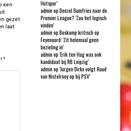
Hotspur’
p een
admin
op
Denzel Dumfries naar de
uit
Premier League? ‘Zou het logisch
nen gezet
vinden’
n laat
admin
op
Boskamp kritisch op
Feyenoord: ‘Zit helemaal geen
bezieling in’
admin
op
‘Erik ten Hag was ook
et
*
kandidaat bij RB Leipzig’
admin
op
‘Jurgen Dirkx volgt Ruud
van Nistelrooy op bij PSV’