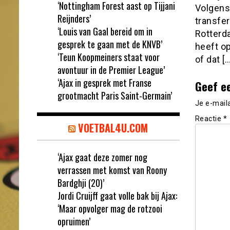
‘Nottingham Forest aast op Tijjani
Volgens
Reijnders’
transfer
‘Louis van Gaal bereid om in
Rotterda
gesprek te gaan met de KNVB’
heeft op
‘Teun Koopmeiners staat voor
of dat […
avontuur in de Premier League’
‘Ajax in gesprek met Franse
Geef e
grootmacht Paris Saint-Germain’
Je e-mail
Reactie
*
VOETBAL4U.COM
‘Ajax gaat deze zomer nog
verrassen met komst van Roony
Bardghji (20)’
Jordi Cruijff gaat volle bak bij Ajax:
‘Maar opvolger mag de rotzooi
opruimen’