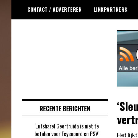
Ga
CONTACT / ADVERTEREN
LINKPARTNERS
naar
de
inhoud
Dagelijks het laatste online games
Online Games RSS
nieuws voor jou verzameld
‘Sle
RECENTE BERICHTEN
vert
‘Lutsharel Geertruida is niet te
betalen voor Feyenoord en PSV’
Het lij