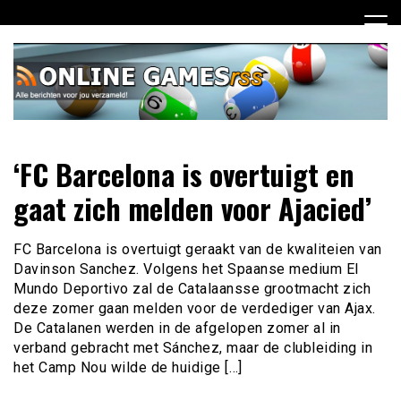
Ga
naar
de
inhoud
Dagelijks het laatste online games nieuws voor jou
Online Games RSS
‘FC Barcelona is overtuigt en
verzameld
gaat zich melden voor Ajacied’
FC Barcelona is overtuigt geraakt van de kwaliteien van
Davinson Sanchez. Volgens het Spaanse medium El
Mundo Deportivo zal de Catalaansse grootmacht zich
deze zomer gaan melden voor de verdediger van Ajax.
De Catalanen werden in de afgelopen zomer al in
verband gebracht met Sánchez, maar de clubleiding in
het Camp Nou wilde de huidige […]