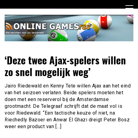
Ga
naar
de
inhoud
Dagelijks het laatste online games nieuws voor jou
Online Games RSS
‘Deze twee Ajax-spelers willen
verzameld
zo snel mogelijk weg’
Jairo Riedewald en Kenny Tete willen Ajax aan het eind
van het seizoen verlaten. Beide spelers moeten het
doen met een reserverol bij de Amsterdamse
grootmacht. De Telegraaf schrijft dat de maat vol is
voor Riedewald. “Een tactische keuze of niet, na
Riechedly Bazoer en Anwar El Ghazi dreigt Peter Bosz
weer een product van […]