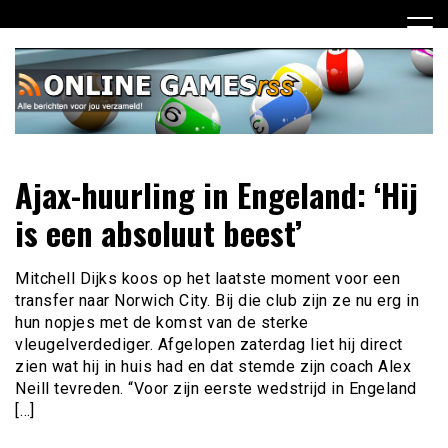
Ga
naar
de
inhoud
Dagelijks het laatste online games nieuws voor jou
Online Games RSS
Ajax-huurling in Engeland: ‘Hij
verzameld
is een absoluut beest’
Mitchell Dijks koos op het laatste moment voor een
transfer naar Norwich City. Bij die club zijn ze nu erg in
hun nopjes met de komst van de sterke
vleugelverdediger. Afgelopen zaterdag liet hij direct
zien wat hij in huis had en dat stemde zijn coach Alex
Neill tevreden. “Voor zijn eerste wedstrijd in Engeland
[…]