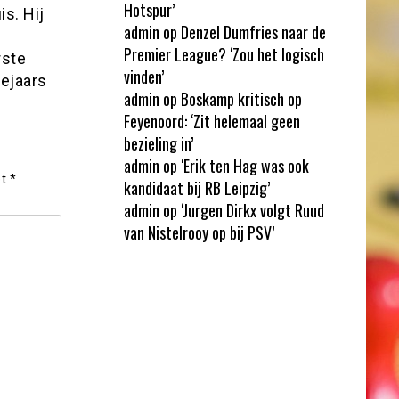
Hotspur’
is. Hij
admin
op
Denzel Dumfries naar de
Premier League? ‘Zou het logisch
rste
vinden’
tejaars
admin
op
Boskamp kritisch op
Feyenoord: ‘Zit helemaal geen
bezieling in’
admin
op
‘Erik ten Hag was ook
et
*
kandidaat bij RB Leipzig’
admin
op
‘Jurgen Dirkx volgt Ruud
van Nistelrooy op bij PSV’