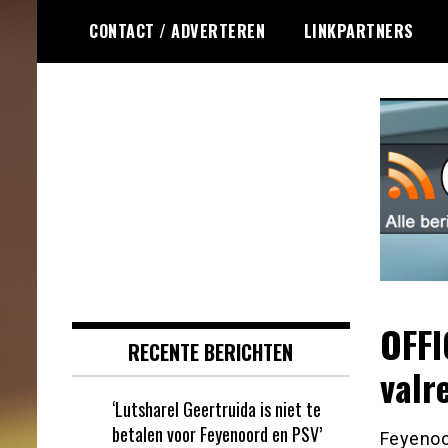
Ga
CONTACT / ADVERTEREN
LINKPARTNERS
naar
de
inhoud
Dagelijks het laatste online games
Online Games RSS
nieuws voor jou verzameld
OFFI
RECENTE BERICHTEN
valr
‘Lutsharel Geertruida is niet te
betalen voor Feyenoord en PSV’
Feyenoo