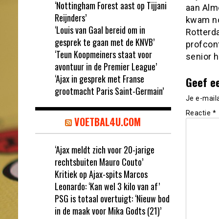
‘Nottingham Forest aast op Tijjani
aan Alme
Reijnders’
kwam no
‘Louis van Gaal bereid om in
Rotterd
gesprek te gaan met de KNVB’
profcont
‘Teun Koopmeiners staat voor
senior h
avontuur in de Premier League’
‘Ajax in gesprek met Franse
Geef e
grootmacht Paris Saint-Germain’
Je e-mail
Reactie
*
VOETBAL4U.COM
‘Ajax meldt zich voor 20-jarige
rechtsbuiten Mauro Couto’
Kritiek op Ajax-spits Marcos
Leonardo: ‘Kan wel 3 kilo van af’
PSG is totaal overtuigt: ‘Nieuw bod
in de maak voor Mika Godts (21)’