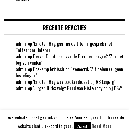
RECENTE REACTIES
admin
op
‘Erik ten Hag gaat na de titel in gesprek met
Tottenham Hotspur’
admin
op
Denzel Dumfries naar de Premier League? ‘Zou het
logisch vinden’
admin
op
Boskamp kritisch op Feyenoord: ‘Zit helemaal geen
bezieling in’
admin
op
‘Erik ten Hag was ook kandidaat bij RB Leipzig’
admin
op
‘Jurgen Dirkx volgt Ruud van Nistelrooy op bij PSV’
Deze website maakt gebruik van cookies. Voor een goed functioneerde
Aangedreven door
WordPress
website dient u akkoord te gaan.
Read More
Accept