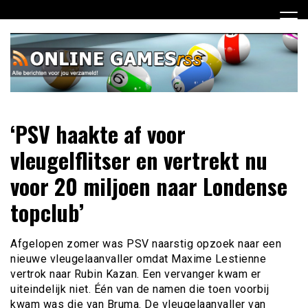
Ga
naar
de
inhoud
Dagelijks het laatste online games nieuws voor jou
Online Games RSS
‘PSV haakte af voor
verzameld
vleugelflitser en vertrekt nu
voor 20 miljoen naar Londense
topclub’
Afgelopen zomer was PSV naarstig opzoek naar een
nieuwe vleugelaanvaller omdat Maxime Lestienne
vertrok naar Rubin Kazan. Een vervanger kwam er
uiteindelijk niet. Één van de namen die toen voorbij
kwam was die van Bruma. De vleugelaanvaller van