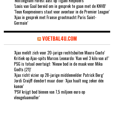
‘Nottingham Forest aast op Tijjani Reijnders’
‘Louis van Gaal bereid om in gesprek te gaan met de KNVB’
‘Teun Koopmeiners staat voor avontuur in de Premier League’
‘Ajax in gesprek met Franse grootmacht Paris Saint-
Germain’
VOETBAL4U.COM
‘Ajax meldt zich voor 20-jarige rechtsbuiten Mauro Couto’
Kritiek op Ajax-spits Marcos Leonardo: ‘Kan wel 3 kilo van af’
PSG is totaal overtuigt: ‘Nieuw bod in de maak voor Mika
Godts (21)’
‘Ajax richt vizier op 28-jarige middenvelder Patrick Berg’
Jordi Cruijff dendert maar door: ‘Ajax haalt nog zeker één
kanon’
‘PSV krijgt bod binnen van 7,5 miljoen euro op
vleugelaanvaller’