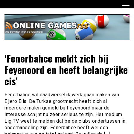
Ga
naar
de
inhoud
Dagelijks het laatste online games nieuws voor jou
Online Games RSS
‘Fenerbahce meldt zich bij
verzameld
Feyenoord en heeft belangrijke
eis’
Fenerbahce wil daadwerkelijk werk gaan maken van
Eljero Elia. De Turkse grootmacht heeft zich al
meerdere malen gemeld bij Feyenoord maar de
interesse schijnt nu zeer serieus te zijn. Het medium
Lig TV weet te melden dat beide clubs ondertussen in
onderhandeling zijn. Fenerbahce heeft wel een