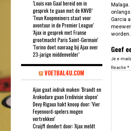
‘Louis van Gaal bereid om in
Malaga.
gesprek te gaan met de KNVB’
onlangs 
‘Teun Koopmeiners staat voor
Garcia a
avontuur in de Premier League’
meewerk
‘Ajax in gesprek met Franse
worden.
grootmacht Paris Saint-Germain’
‘Torino doet navraag bij Ajax over
Geef e
23-jarige middenvelder’
Je e-mail
Reactie
*
VOETBAL4U.COM
Ajax gaat indruk maken: ‘Brandt en
Arokodare gaan Eredivisie slopen’
Devy Rigaux hakt knoop door: ‘Vier
Feyenoord-spelers mogen
vertrekken’
Cruijff dendert door: ‘Ajax meldt