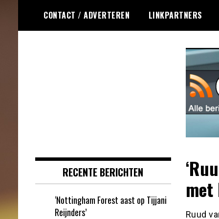
Ga
CONTACT / ADVERTEREN
LINKPARTNERS
naar
de
inhoud
Dagelijks het laatste online games
Online Games RSS
nieuws voor jou verzameld
‘Ruu
RECENTE BERICHTEN
met 
‘Nottingham Forest aast op Tijjani
Reijnders’
Ruud van