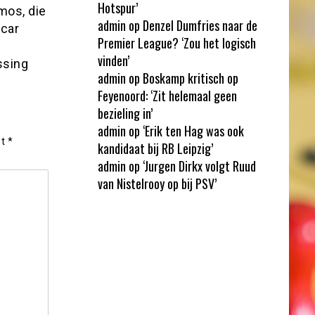
Hotspur’
mos, die
admin
op
Denzel Dumfries naar de
scar
Premier League? ‘Zou het logisch
vinden’
ssing
admin
op
Boskamp kritisch op
Feyenoord: ‘Zit helemaal geen
bezieling in’
admin
op
‘Erik ten Hag was ook
et
*
kandidaat bij RB Leipzig’
admin
op
‘Jurgen Dirkx volgt Ruud
van Nistelrooy op bij PSV’