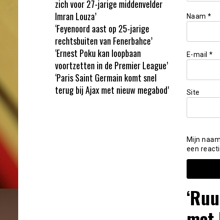
zich voor 27-jarige middenvelder
Imran Louza’
Naam
*
‘Feyenoord aast op 25-jarige
rechtsbuiten van Fenerbahce’
‘Ernest Poku kan loopbaan
E-mail
*
voortzetten in de Premier League’
‘Paris Saint Germain komt snel
terug bij Ajax met nieuw megabod’
Site
Mijn naam
een reacti
‘Ruu
met 