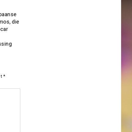
Spaanse
mos, die
scar
ssing
et
*