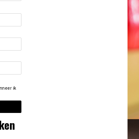
nneer ik
kken