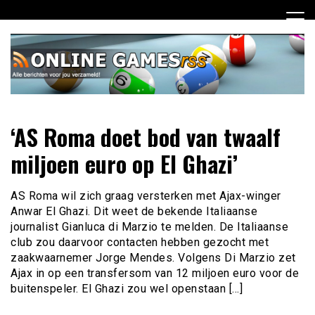
Ga
naar
de
inhoud
Dagelijks het laatste online games nieuws voor jou
Online Games RSS
‘AS Roma doet bod van twaalf
verzameld
miljoen euro op El Ghazi’
AS Roma wil zich graag versterken met Ajax-winger
Anwar El Ghazi. Dit weet de bekende Italiaanse
journalist Gianluca di Marzio te melden. De Italiaanse
club zou daarvoor contacten hebben gezocht met
zaakwaarnemer Jorge Mendes. Volgens Di Marzio zet
Ajax in op een transfersom van 12 miljoen euro voor de
buitenspeler. El Ghazi zou wel openstaan […]