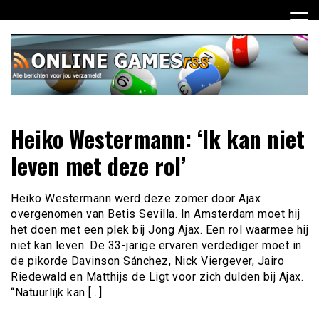
Ga
naar
de
inhoud
Dagelijks het laatste online games nieuws voor jou
Online Games RSS
Heiko Westermann: ‘Ik kan niet
verzameld
leven met deze rol’
Heiko Westermann werd deze zomer door Ajax
overgenomen van Betis Sevilla. In Amsterdam moet hij
het doen met een plek bij Jong Ajax. Een rol waarmee hij
niet kan leven. De 33-jarige ervaren verdediger moet in
de pikorde Davinson Sánchez, Nick Viergever, Jairo
Riedewald en Matthijs de Ligt voor zich dulden bij Ajax.
“Natuurlijk kan […]