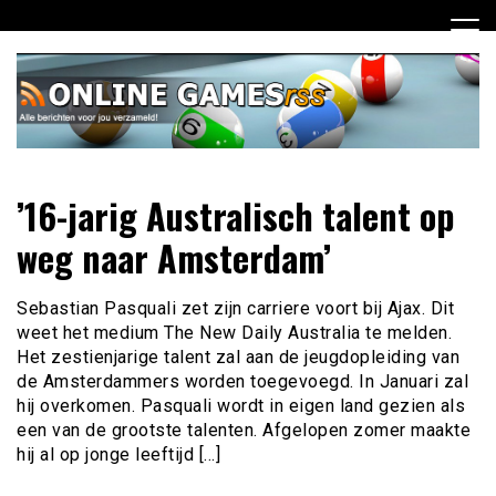
Ga
naar
de
inhoud
Dagelijks het laatste online games nieuws voor jou
Online Games RSS
’16-jarig Australisch talent op
verzameld
weg naar Amsterdam’
Sebastian Pasquali zet zijn carriere voort bij Ajax. Dit
weet het medium The New Daily Australia te melden.
Het zestienjarige talent zal aan de jeugdopleiding van
de Amsterdammers worden toegevoegd. In Januari zal
hij overkomen. Pasquali wordt in eigen land gezien als
een van de grootste talenten. Afgelopen zomer maakte
hij al op jonge leeftijd […]