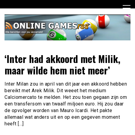
Ga
naar
de
inhoud
Dagelijks het laatste online games nieuws voor jou
Online Games RSS
‘Inter had akkoord met Milik,
verzameld
maar wilde hem niet meer’
Inter Milan zou in april van dit jaar een akkoord hebben
bereikt met Arek Milik. Dit weeet het medium
Calciomercato te melden. Het zou toen gegaan zijn om
een transfersom van twaalf miljoen euro. Hij zou daar
de opvolger worden van Mauro Icardi. Het pakte
allemaal wat anders uit en op een gegeven moment
heeft […]