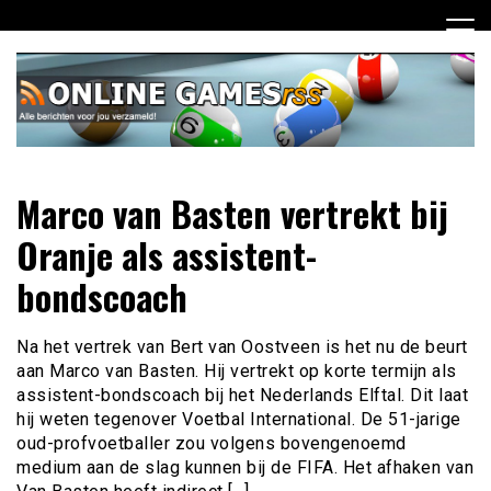
Ga
naar
de
inhoud
Dagelijks het laatste online games nieuws voor jou
Online Games RSS
Marco van Basten vertrekt bij
verzameld
Oranje als assistent-
bondscoach
Na het vertrek van Bert van Oostveen is het nu de beurt
aan Marco van Basten. Hij vertrekt op korte termijn als
assistent-bondscoach bij het Nederlands Elftal. Dit laat
hij weten tegenover Voetbal International. De 51-jarige
oud-profvoetballer zou volgens bovengenoemd
medium aan de slag kunnen bij de FIFA. Het afhaken van