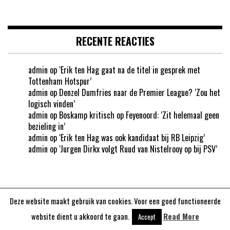
RECENTE REACTIES
admin
op
‘Erik ten Hag gaat na de titel in gesprek met
Tottenham Hotspur’
admin
op
Denzel Dumfries naar de Premier League? ‘Zou het
logisch vinden’
admin
op
Boskamp kritisch op Feyenoord: ‘Zit helemaal geen
bezieling in’
admin
op
‘Erik ten Hag was ook kandidaat bij RB Leipzig’
admin
op
‘Jurgen Dirkx volgt Ruud van Nistelrooy op bij PSV’
Deze website maakt gebruik van cookies. Voor een goed functioneerde
Aangedreven door
WordPress
website dient u akkoord te gaan.
Read More
Accept