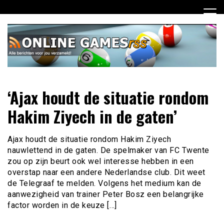
Ga
naar
de
inhoud
Dagelijks het laatste online games nieuws voor jou
Online Games RSS
‘Ajax houdt de situatie rondom
verzameld
Hakim Ziyech in de gaten’
Ajax houdt de situatie rondom Hakim Ziyech
nauwlettend in de gaten. De spelmaker van FC Twente
zou op zijn beurt ook wel interesse hebben in een
overstap naar een andere Nederlandse club. Dit weet
de Telegraaf te melden. Volgens het medium kan de
aanwezigheid van trainer Peter Bosz een belangrijke
factor worden in de keuze […]