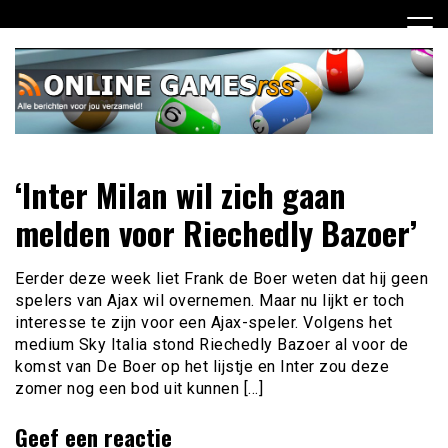
Ga
naar
de
inhoud
Dagelijks het laatste online games nieuws voor jou
Online Games RSS
‘Inter Milan wil zich gaan
verzameld
melden voor Riechedly Bazoer’
Eerder deze week liet Frank de Boer weten dat hij geen
spelers van Ajax wil overnemen. Maar nu lijkt er toch
interesse te zijn voor een Ajax-speler. Volgens het
medium Sky Italia stond Riechedly Bazoer al voor de
komst van De Boer op het lijstje en Inter zou deze
zomer nog een bod uit kunnen […]
Geef een reactie