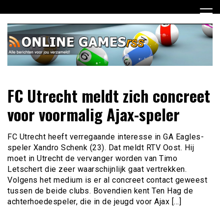
Ga
naar
de
inhoud
Dagelijks het laatste online games nieuws voor jou
Online Games RSS
FC Utrecht meldt zich concreet
verzameld
voor voormalig Ajax-speler
FC Utrecht heeft verregaande interesse in GA Eagles-
speler Xandro Schenk (23). Dat meldt RTV Oost. Hij
moet in Utrecht de vervanger worden van Timo
Letschert die zeer waarschijnlijk gaat vertrekken.
Volgens het medium is er al concreet contact geweest
tussen de beide clubs. Bovendien kent Ten Hag de
achterhoedespeler, die in de jeugd voor Ajax […]