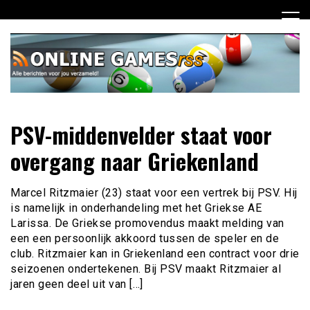
Ga
naar
de
inhoud
Dagelijks het laatste online games nieuws voor jou
Online Games RSS
PSV-middenvelder staat voor
verzameld
overgang naar Griekenland
Marcel Ritzmaier (23) staat voor een vertrek bij PSV. Hij
is namelijk in onderhandeling met het Griekse AE
Larissa. De Griekse promovendus maakt melding van
een een persoonlijk akkoord tussen de speler en de
club. Ritzmaier kan in Griekenland een contract voor drie
seizoenen ondertekenen. Bij PSV maakt Ritzmaier al
jaren geen deel uit van […]