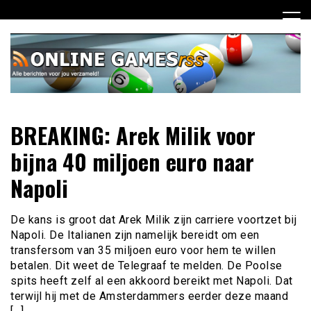
Ga
naar
de
inhoud
Dagelijks het laatste online games nieuws voor jou
Online Games RSS
BREAKING: Arek Milik voor
verzameld
bijna 40 miljoen euro naar
Napoli
De kans is groot dat Arek Milik zijn carriere voortzet bij
Napoli. De Italianen zijn namelijk bereidt om een
transfersom van 35 miljoen euro voor hem te willen
betalen. Dit weet de Telegraaf te melden. De Poolse
spits heeft zelf al een akkoord bereikt met Napoli. Dat
terwijl hij met de Amsterdammers eerder deze maand