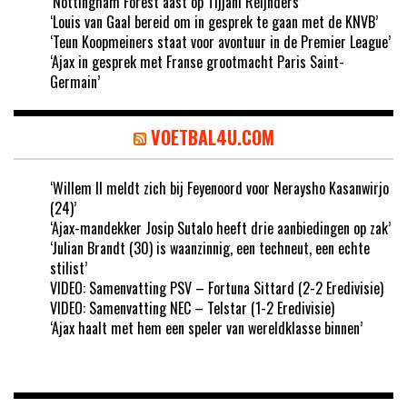
‘Nottingham Forest aast op Tijjani Reijnders’
‘Louis van Gaal bereid om in gesprek te gaan met de KNVB’
‘Teun Koopmeiners staat voor avontuur in de Premier League’
‘Ajax in gesprek met Franse grootmacht Paris Saint-
Germain’
VOETBAL4U.COM
‘Willem II meldt zich bij Feyenoord voor Neraysho Kasanwirjo
(24)’
‘Ajax-mandekker Josip Sutalo heeft drie aanbiedingen op zak’
‘Julian Brandt (30) is waanzinnig, een techneut, een echte
stilist’
VIDEO: Samenvatting PSV – Fortuna Sittard (2-2 Eredivisie)
VIDEO: Samenvatting NEC – Telstar (1-2 Eredivisie)
‘Ajax haalt met hem een speler van wereldklasse binnen’