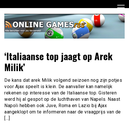
Ga
naar
de
inhoud
Dagelijks het laatste online games nieuws voor jou
Online Games RSS
‘Italiaanse top jaagt op Arek
verzameld
Milik’
De kans dat arek Milik volgend seizoen nog zijn potjes
voor Ajax speelt is klein. De aanvaller kan namelijk
rekenen op interesse van de Italiaanse top. Gisteren
werd hij al gespot op de luchthaven van Napels. Naast
Napoli hebben ook Juve, Roma en Lazio bij Ajax
aangeklopt om te informeren naar de vraagprijs van de
[…]