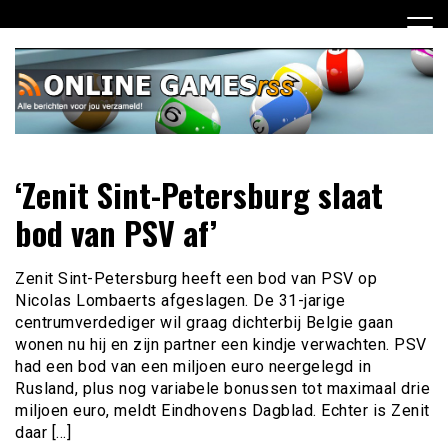
Ga
naar
de
inhoud
Dagelijks het laatste online games nieuws voor jou
Online Games RSS
‘Zenit Sint-Petersburg slaat
verzameld
bod van PSV af’
Zenit Sint-Petersburg heeft een bod van PSV op
Nicolas Lombaerts afgeslagen. De 31-jarige
centrumverdediger wil graag dichterbij Belgie gaan
wonen nu hij en zijn partner een kindje verwachten. PSV
had een bod van een miljoen euro neergelegd in
Rusland, plus nog variabele bonussen tot maximaal drie
miljoen euro, meldt Eindhovens Dagblad. Echter is Zenit
daar […]