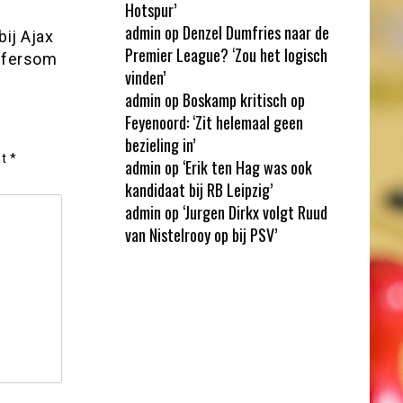
Hotspur’
admin
op
Denzel Dumfries naar de
ij Ajax
Premier League? ‘Zou het logisch
nsfersom
vinden’
admin
op
Boskamp kritisch op
Feyenoord: ‘Zit helemaal geen
bezieling in’
et
*
admin
op
‘Erik ten Hag was ook
kandidaat bij RB Leipzig’
admin
op
‘Jurgen Dirkx volgt Ruud
van Nistelrooy op bij PSV’