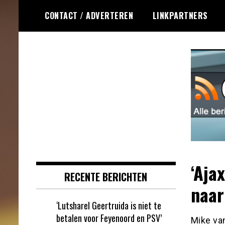
Ga
CONTACT / ADVERTEREN
LINKPARTNERS
naar
de
inhoud
Dagelijks het laatste online games
Online Games RSS
nieuws voor jou verzameld
‘Aja
RECENTE BERICHTEN
naar
‘Lutsharel Geertruida is niet te
betalen voor Feyenoord en PSV’
Mike va