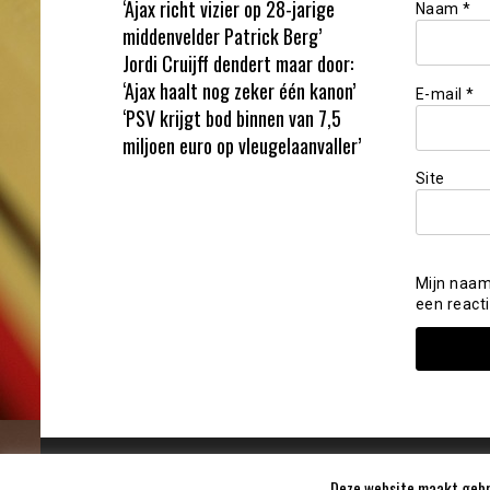
‘Ajax richt vizier op 28-jarige
Naam
*
middenvelder Patrick Berg’
Jordi Cruijff dendert maar door:
‘Ajax haalt nog zeker één kanon’
E-mail
*
‘PSV krijgt bod binnen van 7,5
miljoen euro op vleugelaanvaller’
Site
Mijn naam
een reacti
Deze website maakt gebru