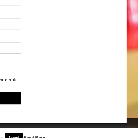
nneer ik
n.
Read More
Accept
Aangedreven door
WordPress