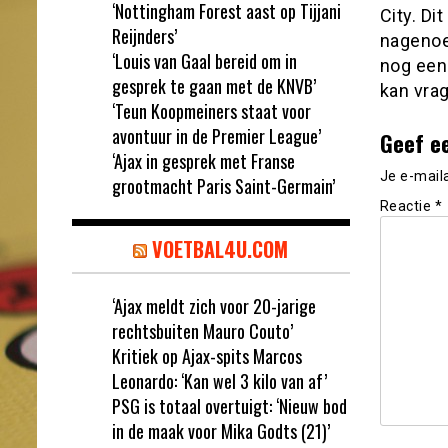
‘Nottingham Forest aast op Tijjani
City. Di
Reijnders’
nagenoe
‘Louis van Gaal bereid om in
nog een
gesprek te gaan met de KNVB’
kan vra
‘Teun Koopmeiners staat voor
avontuur in de Premier League’
Geef e
‘Ajax in gesprek met Franse
Je e-mail
grootmacht Paris Saint-Germain’
Reactie
*
VOETBAL4U.COM
‘Ajax meldt zich voor 20-jarige
rechtsbuiten Mauro Couto’
Kritiek op Ajax-spits Marcos
Leonardo: ‘Kan wel 3 kilo van af’
PSG is totaal overtuigt: ‘Nieuw bod
in de maak voor Mika Godts (21)’