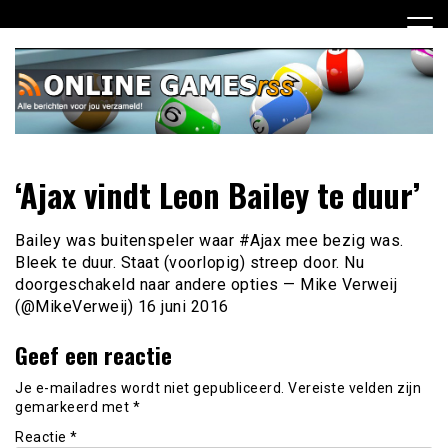
Ga
naar
de
inhoud
Dagelijks het laatste online games nieuws voor jou
Online Games RSS
‘Ajax vindt Leon Bailey te duur’
verzameld
Bailey was buitenspeler waar #Ajax mee bezig was.
Bleek te duur. Staat (voorlopig) streep door. Nu
doorgeschakeld naar andere opties — Mike Verweij
(@MikeVerweij) 16 juni 2016
Geef een reactie
Je e-mailadres wordt niet gepubliceerd.
Vereiste velden zijn
gemarkeerd met
*
Reactie
*