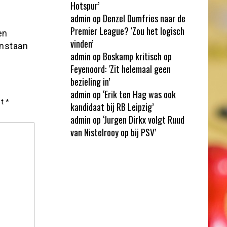
Hotspur’
admin
op
Denzel Dumfries naar de
Premier League? ‘Zou het logisch
en
vinden’
enstaan
admin
op
Boskamp kritisch op
Feyenoord: ‘Zit helemaal geen
bezieling in’
admin
op
‘Erik ten Hag was ook
et
*
kandidaat bij RB Leipzig’
admin
op
‘Jurgen Dirkx volgt Ruud
van Nistelrooy op bij PSV’