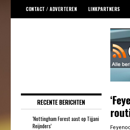
Ga
CONTACT / ADVERTEREN
LINKPARTNERS
naar
de
inhoud
Dagelijks het laatste online games
Online Games RSS
nieuws voor jou verzameld
‘Fey
RECENTE BERICHTEN
rout
‘Nottingham Forest aast op Tijjani
Reijnders’
Feyenoor