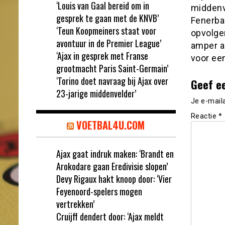
‘Louis van Gaal bereid om in
middenve
gesprek te gaan met de KNVB’
Fenerba
‘Teun Koopmeiners staat voor
opvolge
avontuur in de Premier League’
amper a
‘Ajax in gesprek met Franse
voor een
grootmacht Paris Saint-Germain’
‘Torino doet navraag bij Ajax over
Geef e
23-jarige middenvelder’
Je e-mail
Reactie
*
VOETBAL4U.COM
Ajax gaat indruk maken: ‘Brandt en
Arokodare gaan Eredivisie slopen’
Devy Rigaux hakt knoop door: ‘Vier
Feyenoord-spelers mogen
vertrekken’
Cruijff dendert door: ‘Ajax meldt