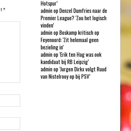
Hotspur’
admin
op
Denzel Dumfries naar de
et
*
Premier League? ‘Zou het logisch
vinden’
admin
op
Boskamp kritisch op
Feyenoord: ‘Zit helemaal geen
bezieling in’
admin
op
‘Erik ten Hag was ook
kandidaat bij RB Leipzig’
admin
op
‘Jurgen Dirkx volgt Ruud
van Nistelrooy op bij PSV’