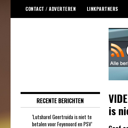
Ga
CONTACT / ADVERTEREN
LINKPARTNERS
naar
de
inhoud
Dagelijks het laatste online games
Online Games RSS
nieuws voor jou verzameld
VIDE
RECENTE BERICHTEN
is ni
‘Lutsharel Geertruida is niet te
betalen voor Feyenoord en PSV’
Geef e