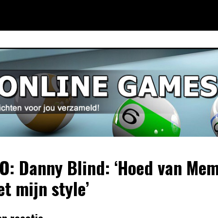
O: Danny Blind: ‘Hoed van Me
et mijn style’
en reactie